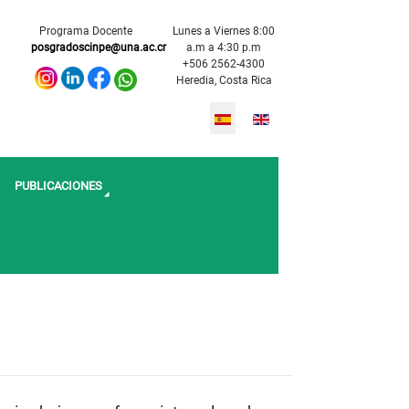
Programa Docente
Lunes a Viernes 8:00
posgradoscinpe@una.ac.cr
a.m a 4:30 p.m
+506 2562-4300
Heredia, Costa Rica
Seleccione su idioma
PUBLICACIONES