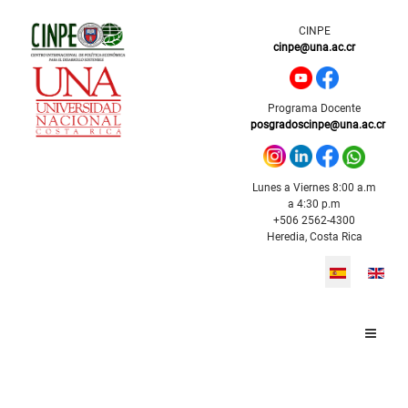
CINPE
cinpe@una.ac.cr
Programa Docente
posgradoscinpe@una.ac.cr
Lunes a Viernes 8:00 a.m
a 4:30 p.m
+506 2562-4300
Heredia, Costa Rica
Seleccione s