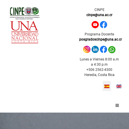
CINPE
cinpe@una.ac.cr
Programa Docente
posgradoscinpe@una.ac.cr
Lunes a Viernes 8:00 a.m
a 4:30 p.m
+506 2562-4300
Heredia, Costa Rica
Seleccione s