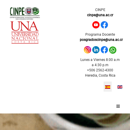
CINPE
cinpe@una.ac.cr
Programa Docente
posgradoscinpe@una.ac.cr
Lunes a Viernes 8:00 a.m
a 4:30 p.m
+506 2562-4300
Heredia, Costa Rica
Seleccione s