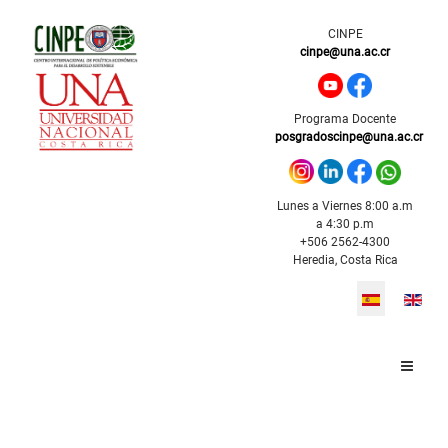
CINPE
cinpe@una.ac.cr
Programa Docente
posgradoscinpe@una.ac.cr
Lunes a Viernes 8:00 a.m
a 4:30 p.m
+506 2562-4300
Heredia, Costa Rica
Seleccione s