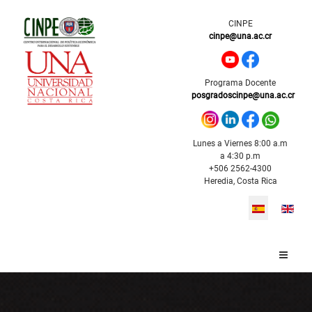
CINPE
cinpe@una.ac.cr
Programa Docente
posgradoscinpe@una.ac.cr
Lunes a Viernes 8:00 a.m
a 4:30 p.m
+506 2562-4300
Heredia, Costa Rica
Seleccione s