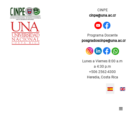
CINPE
cinpe@una.ac.cr
Programa Docente
posgradoscinpe@una.ac.cr
Lunes a Viernes 8:00 a.m
a 4:30 p.m
+506 2562-4300
Heredia, Costa Rica
Seleccione s