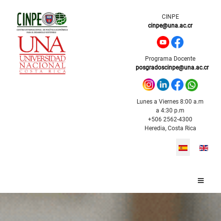
CINPE
cinpe@una.ac.cr
Programa Docente
posgradoscinpe@una.ac.cr
Lunes a Viernes 8:00 a.m
a 4:30 p.m
+506 2562-4300
Heredia, Costa Rica
Seleccione s