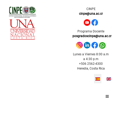
CINPE
cinpe@una.ac.cr
Programa Docente
posgradoscinpe@una.ac.cr
Lunes a Viernes 8:00 a.m
a 4:30 p.m
+506 2562-4300
Heredia, Costa Rica
Seleccione s