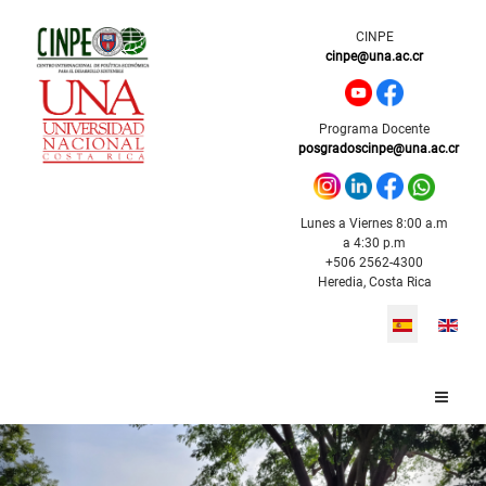
CINPE
cinpe@una.ac.cr
Programa Docente
posgradoscinpe@una.ac.cr
Lunes a Viernes 8:00 a.m
a 4:30 p.m
+506 2562-4300
Heredia, Costa Rica
Seleccione s