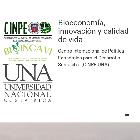
CINPE
cinpe@una.ac.cr
Bioeconomía,
innovación y calidad
de vida
Programa Docente
posgradoscinpe@una.ac.cr
Centro Internacional de Política
Económica para el Desarrollo
Sostenible (CINPE-UNA)
Lunes a Viernes 8:00 a.m
a 4:30 p.m
+506 2562-4300
Heredia, Costa Rica
Seleccione s